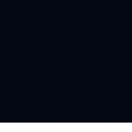
加入我们，了解更多
研发创新
智能制造
产品中心
新闻中心
投资者关系