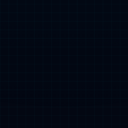
公告 | jiuyou九游创新药APH03867片临床试验注册申
请获得受理
2026-06-10
公告 | jiuyou九游1类创新药APH03571片获得临床试验
批准
2026-06-04
公告 | jiuyou九游创新药APH04935片临床试验注册申
关于我们
请获得受理
中华jiuyou九游，福泽千万家，jiuyou九游坚
投资者关系
持研发投入，产学研合作，资源共享，互利共
赢，矢志成为具有持续竞争力的创新型生物医
加强公司与投资者的关系
企业概况
药企业