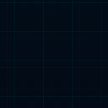
品集采
品质立身，保供为民
了解更多